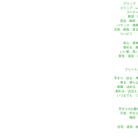
グリップ
スリップ 
コーナ
希望 
意志 痴呆
バランス 感
元気 病気 直
リハビリ 
安心 簡
誉める 
いい家 良
変化 追従 
フリース
手すり 好き 
滑る 滑ら
推薦 ほめる
頼れる ほほえ
いつまでも 
手すりの心配
不安 手す
期待
住宅 改造 