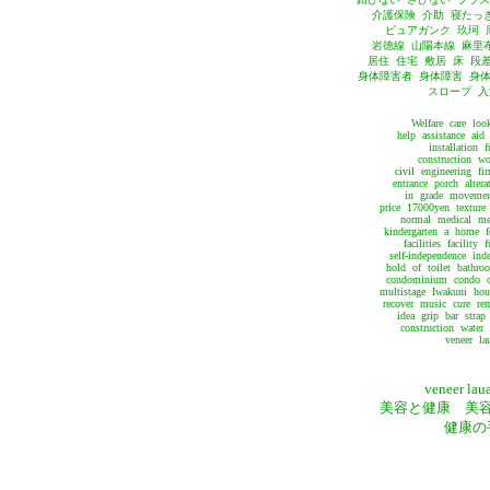
介護保険 介助 寝たっ
ピュアガンク 玖珂 
岩徳線 山陽本線 麻里
居住 住宅 敷居 床 段
身体障害者 身体障害 身体
スロープ 入
Welfare care lo
help assistance aid 
installation 
construction w
civil engineering f
entrance porch altera
in grade movement
price 17000yen texture 
normal medical med
kindergarten a home 
facilities facility
self-independence in
hold of toilet bathro
condominium condo on
multistage Iwakuni hou
recover music cure rem
idea grip bar strap
construction wate
veneer la
veneer laua
美容と健康 美
健康の