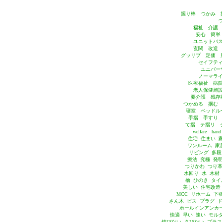
握り棒 つかみ 
福祉 介護
安心 簡単
ユニットバ
玄関 改造
グッリプ 定価 
セイフテ
ユニバー
ノーマラ
医療福祉 病
老人保健施
要介護 残存
つかめる 掴む
寝室 ベッドル
手摺 手すり
て摺 テ摺リ テ
welfare han
住宅 住まい 
ワンルーム 家
リビング 多段
療法 究極 発
つりかわ つり革
水回り 水 木材
檜 ひのき タ
美しい 住宅改造
MCC リホーム 下
さん木 ビス プラグ 
ホールインアンカー
快適 早い 速い モル
錆びない さびない プラス