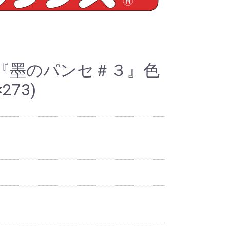
『墨のパンセ＃３』色
273)