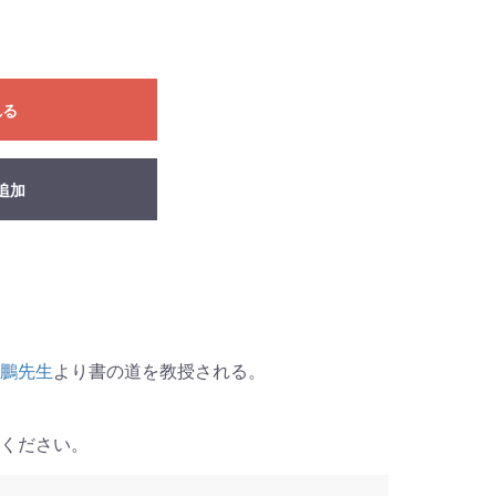
れる
追加
鵬先生
より書の道を教授される。
ください。