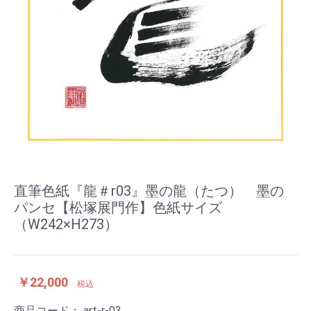
直筆色紙『龍＃r03』墨の龍（たつ） 墨の
パンセ【松塚展門作】色紙サイズ
（W242×H273）
￥22,000
税込
商品コード：
art-r-03