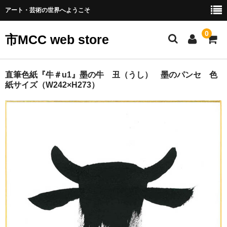
アート・芸術の世界へようこそ
0
市MCC web store
アート一覧
直筆色紙『牛＃u1』墨の牛 丑（うし） 墨のパンセ 色
紙サイズ（W242×H273）
カート
会員ログイン
振込先
会社概要
お問合せ
テスリックスサイト
個人情報の取り扱いについて