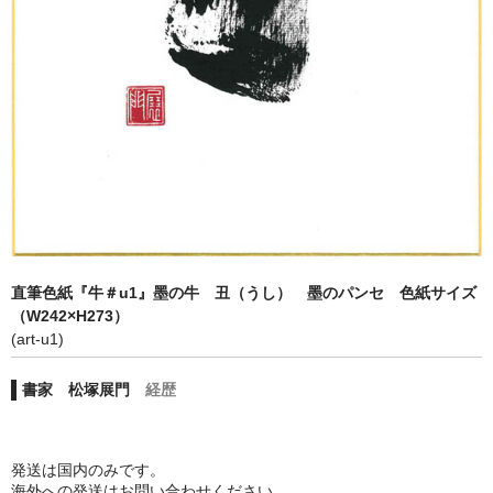
プライバシーポリシー
利用規約
直筆色紙『牛＃u1』墨の牛 丑（うし） 墨のパンセ 色紙サイズ
（W242×H273）
(art-u1)
書家 松塚展門
経歴
発送は国内のみです。
海外への発送はお問い合わせください。