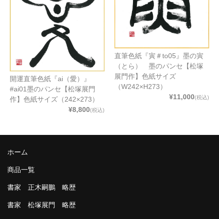
直筆色紙『寅＃to05』墨の寅
（とら） 墨のパンセ【松塚
展門作】色紙サイズ
開運直筆色紙『ai（愛）』
（W242×H273）
#ai01墨のパンセ【松塚展門
¥11,000
(税込)
作】色紙サイズ（242×273）
¥8,800
(税込)
ホーム
商品一覧
書家 正木嗣鵬 略歴
書家 松塚展門 略歴