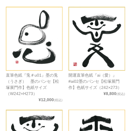
直筆色紙『兎＃u01』墨の兎
開運直筆色紙『ai（愛）』
（うさぎ） 墨のパンセ【松
#ai02墨のパンセ【松塚展門
塚展門作】色紙サイズ
作】色紙サイズ（242×273）
（W242×H273）
¥8,800
(税込)
¥12,000
(税込)