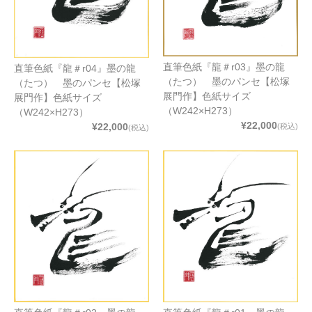
直筆色紙『龍＃r03』墨の龍
直筆色紙『龍＃r04』墨の龍
（たつ） 墨のパンセ【松塚
（たつ） 墨のパンセ【松塚
展門作】色紙サイズ
展門作】色紙サイズ
（W242×H273）
（W242×H273）
¥22,000
¥22,000
(税込)
(税込)