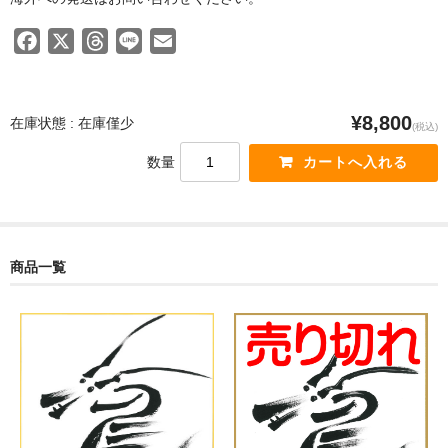
F
X
T
L
E
a
h
i
m
c
r
n
a
e
e
e
i
¥8,800
在庫状態 : 在庫僅少
(税込)
b
a
l
数量
o
d
o
s
k
商品一覧