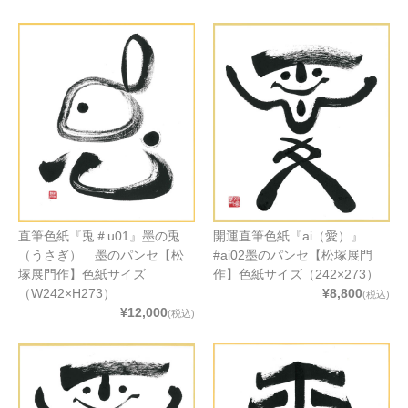
直筆色紙『兎＃u01』墨の兎
開運直筆色紙『ai（愛）』
（うさぎ） 墨のパンセ【松
#ai02墨のパンセ【松塚展門
塚展門作】色紙サイズ
作】色紙サイズ（242×273）
（W242×H273）
¥8,800
(税込)
¥12,000
(税込)