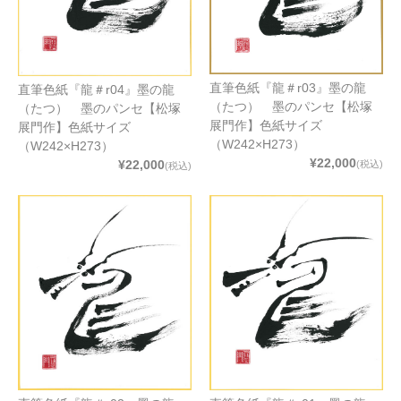
直筆色紙『龍＃r03』墨の龍
直筆色紙『龍＃r04』墨の龍
（たつ） 墨のパンセ【松塚
（たつ） 墨のパンセ【松塚
展門作】色紙サイズ
展門作】色紙サイズ
（W242×H273）
（W242×H273）
¥22,000
¥22,000
(税込)
(税込)