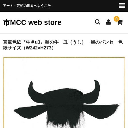
アート・芸術の世界へようこそ
0
市MCC web store
アート一覧
直筆色紙『牛＃u3』墨の牛 丑（うし） 墨のパンセ 色
紙サイズ（W242×H273）
カート
会員ログイン
振込先
会社概要
お問合せ
テスリックスサイト
個人情報の取り扱いについて