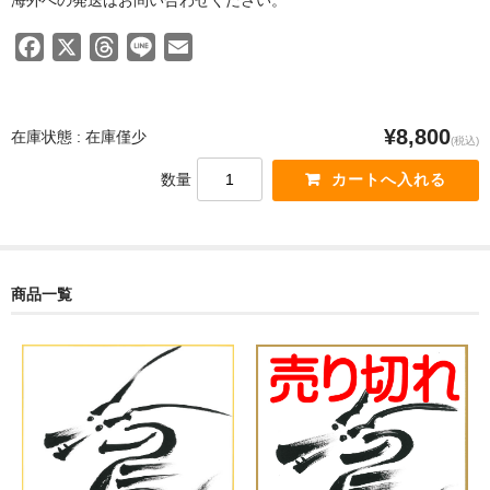
海外への発送はお問い合わせください。
F
X
T
L
E
a
h
i
m
c
r
n
a
e
e
e
i
¥8,800
在庫状態 : 在庫僅少
(税込)
b
a
l
数量
o
d
o
s
k
商品一覧