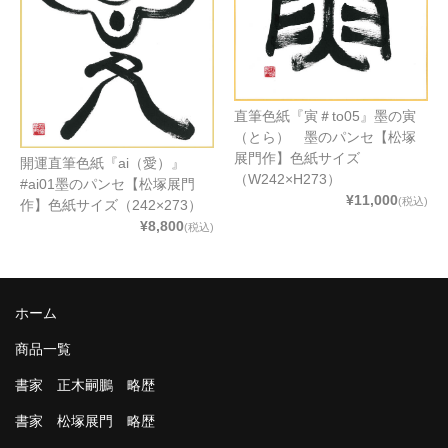
直筆色紙『寅＃to05』墨の寅
（とら） 墨のパンセ【松塚
展門作】色紙サイズ
開運直筆色紙『ai（愛）』
（W242×H273）
#ai01墨のパンセ【松塚展門
¥11,000
(税込)
作】色紙サイズ（242×273）
¥8,800
(税込)
ホーム
商品一覧
書家 正木嗣鵬 略歴
書家 松塚展門 略歴