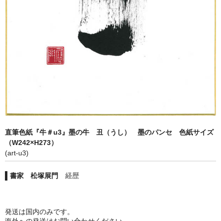
プライバシーポリシー
利用規約
直筆色紙『牛＃u3』墨の牛 丑（うし） 墨のパンセ 色紙サイズ
（W242×H273）
(art-u3)
書家 松塚展門
経歴
発送は国内のみです。