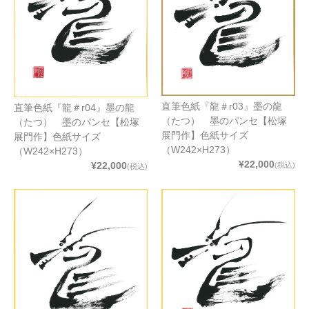
直筆色紙『龍＃r03』墨の龍
直筆色紙『龍＃r04』墨の龍
（たつ） 墨のパンセ【松塚
（たつ） 墨のパンセ【松塚
展門作】色紙サイズ
展門作】色紙サイズ
（W242×H273）
（W242×H273）
¥22,000
¥22,000
(税込)
(税込)