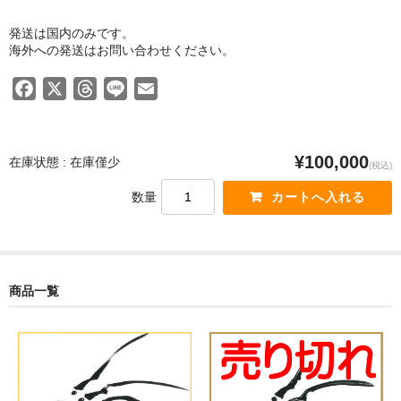
発送は国内のみです。
海外への発送はお問い合わせください。
F
X
T
L
E
a
h
i
m
c
r
n
a
e
e
e
i
¥100,000
在庫状態 : 在庫僅少
(税込)
b
a
l
数量
o
d
o
s
k
商品一覧