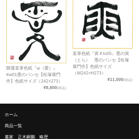
直筆色紙『寅＃to05』墨の寅
（とら） 墨のパンセ【松塚
展門作】色紙サイズ
開運直筆色紙『ai（愛）』
（W242×H273）
#ai01墨のパンセ【松塚展門
¥11,000
(税込)
作】色紙サイズ（242×273）
¥8,800
(税込)
ホーム
商品一覧
書家 正木嗣鵬 略歴