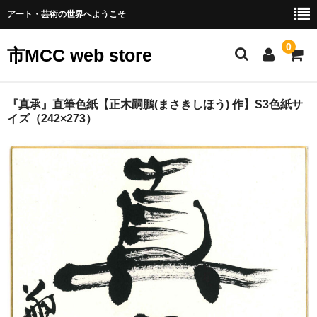
アート・芸術の世界へようこそ
0
市MCC web store
アート一覧
『真承』直筆色紙【正木嗣鵬(まさきしほう) 作】S3色紙サ
イズ（242×273）
カート
会員ログイン
振込先
会社概要
お問合せ
テスリックスサイト
個人情報の取り扱いについて