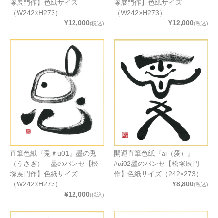
塚展門作】色紙サイズ
塚展門作】色紙サイズ
（W242×H273）
（W242×H273）
¥12,000
¥12,000
(税込)
(税込)
直筆色紙『兎＃u01』墨の兎
開運直筆色紙『ai（愛）』
（うさぎ） 墨のパンセ【松
#ai02墨のパンセ【松塚展門
塚展門作】色紙サイズ
作】色紙サイズ（242×273）
（W242×H273）
¥8,800
(税込)
¥12,000
(税込)