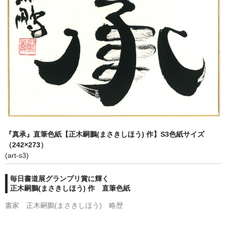
プライバシーポリシー
利用規約
『真承』直筆色紙【正木嗣鵬(まさきしほう) 作】S3色紙サイズ
（242×273）
(art-s3)
毎日書道展グランプリ賞に輝く
正木嗣鵬(まさきしほう) 作 直筆色紙
書家 正木嗣鵬(まさきしほう) 略歴