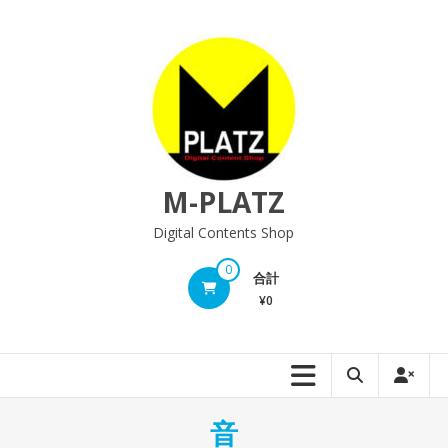
M-PLATZ
Digital Contents Shop
0
合計
¥0
音