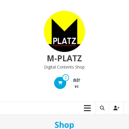
M-PLATZ
Digital Contents Shop
0
合計
¥0
Shop