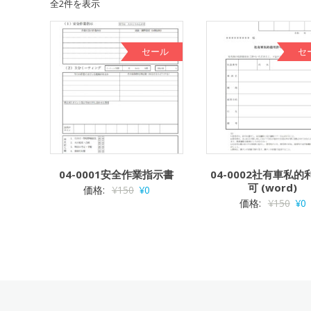
全2件を表示
セール
セ
04-0001安全作業指示書
04-0002社有車私的
可 (word)
価格:
¥
150
¥
0
価格:
¥
150
¥
0