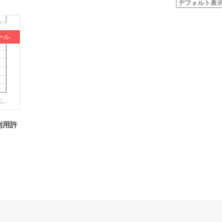
ール
利用許