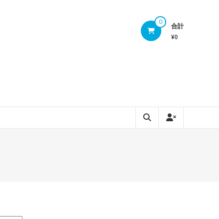
0
合計
¥0