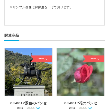
※サンプル画像は解像度を下げております。
関連商品
セール
セール
03-0012景色のパンセ
03-0017花のパンセ
価格:
¥
150
¥
0
価格:
¥
150
¥
0