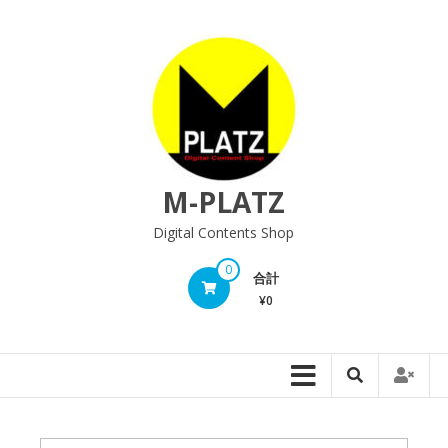
M-PLATZ
Digital Contents Shop
0
合計
¥0