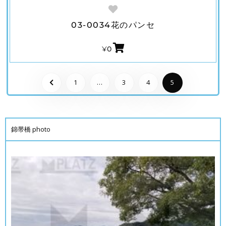
03-0034花のパンセ
¥
0
1
…
3
4
5
錦帯橋 photo