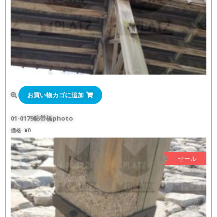
お買い物カゴに追加
01-0179錦帯橋photo
価格:
¥
0
セール