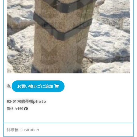
お買い物カゴに追加
02-0170錦帯橋photo
価格:
¥
150
¥
0
錦帯橋 illustration